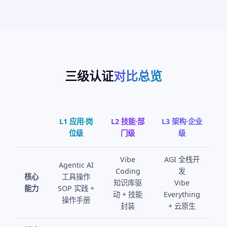
三级认证
对比总览
L1 应用·岗
L2 技能·部
L3 架构·企业
位级
门级
级
Vibe
AGI 全栈开
Agentic AI
Coding
发
核心
工具操作
知识库驱
Vibe
能力
SOP 实践 +
动 + 技能
Everything
操作手册
封装
+ 云原生