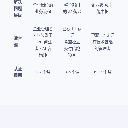
解决
单个岗位的
整个部门
企业级 AI 智
问题
业务流程
的 AI 落地
能中枢
层级
企业管理者
已获 L1 认
/ 业务骨干
证
已获 L2 认证
适合
OPC 创业
希望独立
有技术基础
谁
者 / AI 咨
交付陪跑
的管理者
询师
项目
认证
1-2 个月
3-6 个月
6-12 个月
周期